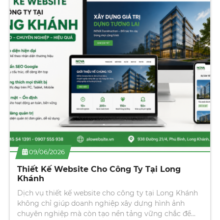
09/06/2026
Thiết Kế Website Long Khánh
Thiết Kế Website Long Khánh chuẩn SEO, giao diện
đẹp, hỗ trợ Fanpage, TikTok, quảng cáo Facebook và
truyền thông trọn gói.
Xem chi tiết →