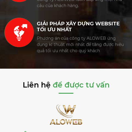
cầu của khách hàng.
GIẢI PHÁP XÂY DỰNG WEBSITE
TỐI ƯU NHẤT
Phương án của công ty ALOWEB ứng
dụng kĩ thuật mới nhất để tăng được hiệu
quả tối ưu nhất cho quý khách
Liên hệ
để được tư vấn