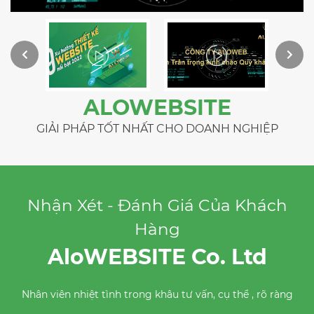
ALOWEBSITE
GIẢI PHÁP TỐT NHẤT CHO DOANH NGHIỆP
Nhận Xét - Đánh Giá Của Khách
Hàng
AloWEBSITE Co. Ltd
Rất hài lòng về dịch vụ, uy tín, nhanh chóng, đảm bảo