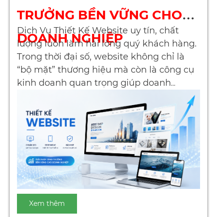
TRƯỞNG BỀN VỮNG CHO
Dịch Vụ Thiết Kế Website uy tín, chất
DOANH NGHIỆP
lượng luôn làm hài lòng quý khách hàng.
Trong thời đại số, website không chỉ là
“bộ mặt” thương hiệu mà còn là công cụ
kinh doanh quan trọng giúp doanh
nghiệp tiếp cận khách hàng và gia tăng
doanh thu. Vì vậy, lựa chọn một
dịch vụ
thiết kế website uy tín, chất lượng
là
bước đi chiến lược quyết định sự thành
công lâu dài.
Xem thêm