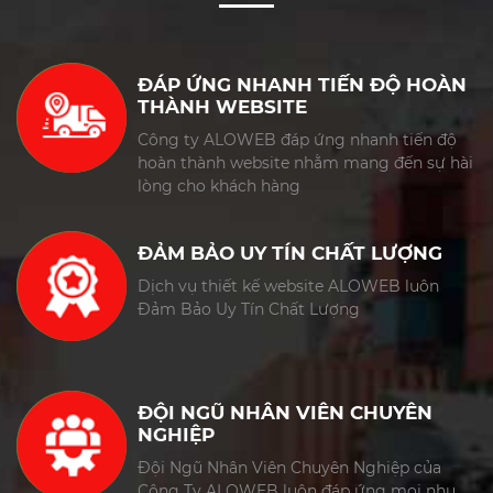
ĐÁP ỨNG NHANH TIẾN ĐỘ HOÀN
THÀNH WEBSITE
Công ty ALOWEB đáp ứng nhanh tiến độ
hoàn thành website nhằm mang đến sự hài
lòng cho khách hàng
ĐẢM BẢO UY TÍN CHẤT LƯỢNG
Dịch vụ thiết kế website ALOWEB luôn
Đảm Bảo Uy Tín Chất Lượng
ĐỘI NGŨ NHÂN VIÊN CHUYÊN
NGHIỆP
Đội Ngũ Nhân Viên Chuyên Nghiệp của
Công Ty ALOWEB luôn đáp ứng mọi nhu