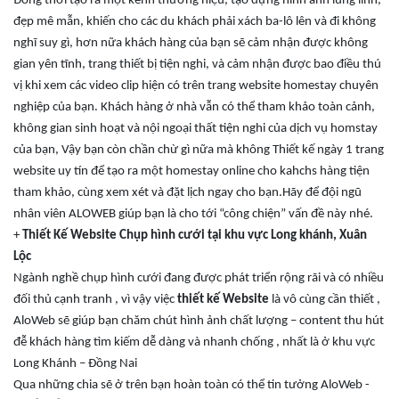
Đồng thời tạo ra một kênh thương hiệu, tạo dựng hình ảnh lung linh,
đẹp mê mẫn, khiến cho các du khách phải xách ba-lô lên và đi không
nghĩ suy gì, hơn nữa khách hàng của bạn sẽ cảm nhận được không
gian yên tĩnh, trang thiết bị tiện nghi, và cảm nhận được bao điều thú
vị khi xem các video clip hiện có trên trang website homestay chuyên
nghiệp của bạn. Khách hàng ở nhà vẫn có thể tham khảo toàn cảnh,
không gian sinh hoạt và nội ngoại thất tiện nghi của dịch vụ homstay
của bạn, Vậy bạn còn chần chừ gì nữa mà không Thiết kế ngày 1 trang
website uy tín để tạo ra một homestay online cho kahchs hàng tiện
tham khảo, cùng xem xét và đặt lịch ngay cho bạn.Hãy để đội ngũ
nhân viên ALOWEB giúp bạn là cho tới “công chiện” vấn đề này nhé.
+
Thiết Kế Website Chụp hình cưới
tại khu vực Long khánh, Xuân
Lộc
Ngành nghề chụp hình cưới đang được phát triển rộng rãi và có nhiều
đối thủ cạnh tranh , vì vậy việc
thiết kế Website
là vô cùng cần thiết ,
AloWeb sẽ giúp bạn chăm chút hình ảnh chất lượng – content thu hút
đễ khách hàng tìm kiếm dễ dàng và nhanh chống , nhất là ở khu vực
Long Khánh – Đồng Nai
Qua những chia sẽ ở trên bạn hoàn toàn có thể tin tưởng AloWeb -