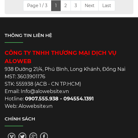
Page 1 / 3
1
2
3
Next
Last
THÔNG TIN LIÊN HỆ
CÔNG TY TNHH THƯƠNG MẠI DỊCH VỤ
ALOWEB
938 Đường 21/4, Phú Bình, Long Khánh, Đồng Nai
MST: 3603901176
STK: 555938 (ACB - CN TP.HCM)
Email: Info@alowebsite.vn
Hotline:
0907.555.938 - 094554.1391
Web: Alowebsite.vn
CHÍNH SÁCH