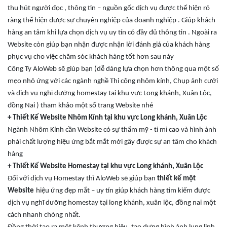
thu hút người đọc , thông tin – nguồn gốc dịch vụ được thể hiện rõ
ràng thể hiện được sự chuyên nghiệp của doanh nghiệp . Giúp khách
hàng an tâm khi lựa chọn dịch vụ uy tín có đầy đủ thông tin . Ngoài ra
Website còn giúp bạn nhận được nhận lời đánh giá của khách hàng
phục vụ cho việc chăm sóc khách hàng
tốt hơn sau này
Công Ty AloWeb sẽ giúp bạn
(dễ dàng lựa chọn hơn thông qua một số
mẹo nhỏ ứng với các ngành nghề Thi công nhôm kính, Chụp ảnh cưới
và dịch vụ nghĩ dưỡng homestay tại khu vực Long khánh, Xuân Lộc,
đồng Nai )
tham khảo một số trang Website nhé
+ Thiết Kế Website Nhôm Kính
tại khu vực Long khánh, Xuân Lộc
Ngành Nhôm Kính cần Website có sự thẩm mỹ - tỉ mỉ cao và hình ảnh
phải chất lượng hiệu ứng bắt mắt mới gây được sự an tâm cho khách
hàng
+ Thiết Kế
Website
Homestay
tại khu vực Long khánh, Xuân Lộc
Đối với dịch vụ
Homestay
thì AloWeb sẽ giúp bạn
thiết kế
một
Website
hiệu ứng đẹp mắt –
uy tín
giúp khách hàng tìm kiếm được
dịch vụ nghĩ dưỡng homestay tại long khánh, xuân lộc, đồng nai
một
cách n
hanh
chóng
nhất
.