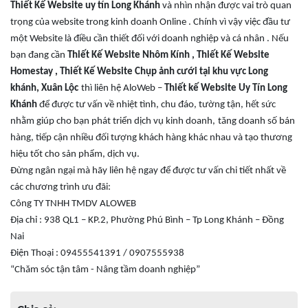
Thiết Kế Website uy tín Long Khánh
và nhìn nhận được vai trò quan
trọng của
website
trong kinh doanh Online . Chính vì vậy việc đầu tư
một Website là điều cần thiết đối với doanh nghiệp và cá nhân . Nếu
bạn đang cần
Thiết Kế Website Nhôm Kính , Thiết Kế Website
Homestay , Thiết Kế Website Chụp ảnh cưới
tại khu vực Long
khánh, Xuân Lộc
thì liên hệ AloWeb –
Thiết kế Website Uy Tín Long
Khánh
đ
ể
được tư vấn về
nhiệt tình, chu đáo, tường tận, hết sức
nhằm giúp cho bạn phát triển
dịch vụ kinh doanh
,
tăng doanh số
bán
hàng
, tiếp cận nhiều đối tượng khách hàng khác nhau và tạo thương
hiệu tốt cho sản phẩm, dịch vụ.
Đừng ngân ngại mà hãy liên hệ ngay để được tư vấn chi tiết nhất về
các chương trình ưu đãi:
Công TY
TNHH
TMDV A
LOWEB
Địa chỉ : 938 QL1 –
KP.2,
Phường Phú Bình – Tp Long Khánh – Đồng
Nai
Điện Thoại : 09455541391 / 0907555938
“Chăm sóc tận tâm - Nâng tầm doanh nghiệp”