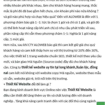
khỏi phải lăn tăn khi lựa chọn, vì một số đơn vị khách thường báo
nhiều khoản phí khác nhau, làm cho khách hàng hoang mang, thắc
mắc là phí đó đã bao gồm hết chưa, còn khoản phí nào nữa không ?
và gói nào phù hợp và chạy hiệu quả? Đến với ALOWEB là đến với 1
phương châm báo giá 1 -1: tức là chọn 1 gói và chỉ có 1 giá, và gói đó
có thể linh hoạt nâng cấp khi anh chị có nhu cầu phát triển về sau,
phần nâng cấp thì vẫn theo phương châm 1-1: Nghĩa là 1 gói nâng
cấp, 1 mức giá.
Hơn nữa, sau khi CTY ALOWEB báo giá thì cam kết giữ giá cho quý
khách hàng và cam kết thấp hơn so với thị trường từ 20% đến 30%,
cho việc thiết kế 1 trang website chuẩn SEO, thiết kế mới theo yêu cầu
mới, và bàn giao Mã Nguồn (Source code) đầy đủ cho khách hàng
cần. Công ty
thiết kế website uy tín tại long khánh,Xuân lộc, đồng
nai
cam kết nói không với website copy Mã nguồn, website theo mẫu
có sẵn, website giá rẻ, trôi nổi trên thị trường.
+
Thiết Kế Website
đễ
/để
làm gì ?
Bạn đang kinh doanh lĩnh vực Online nên việc
Thiết Kế Website
là
điều cần thiết
để
tăng thêm uy tín và chất lượng đến với doanh
nghiệp . Tăng khả năng cạnh tranh đến với các đối thủ cùng ngành
.