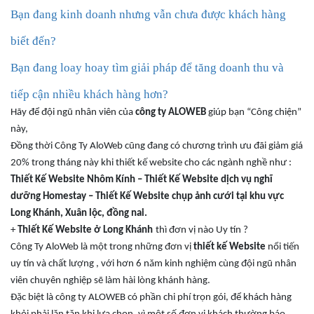
Bạn đang kinh doanh nhưng vẫn chưa được khách hàng
biết đến?
Bạn đang loay hoay tìm giải pháp đ
ể
tăng doanh thu
và
tiếp cận nhiều khách hàng hơn
?
Hãy để đội ngũ nhân viên của
công ty ALOWEB
giúp bạn “Công chiện”
này,
Đồng thời
Công Ty AloWeb
cũng
đang có chương trình ưu đãi giảm giá
20%
trong tháng này khi
thiết kế website
cho
các ngành nghề như :
Thiết Kế Website Nhôm Kính – Thiết Kế Website
dịch vụ nghĩ
dưỡng
Homestay – Thiết Kế Website chụp ảnh cưới
tại khu vực
Long Khánh, Xuân lộc, đồng nai.
+
Thiết Kế Website
ở
Long Khánh
thì
đơn vị nào Uy tín ?
Công Ty AloWeb là một trong những đơn vị
thiết kế Website
nổi tiến
uy tín và chất lượng , với hơn 6 năm kinh nghiệm cùng đội ngũ nhân
viên chuyên nghiệp sẽ làm hài lòng khánh hàng
.
Đặc biệt là công ty ALOWEB có phần chi phí trọn gói, để khách hàng