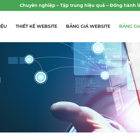
hiệp – Tập trung hiệu quả – Đồng hành lâu dài
IỆU
THIẾT KẾ WEBSITE
BẢNG GIÁ WEBSITE
BẢNG GI
g