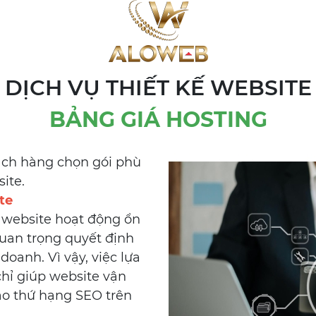
DỊCH VỤ THIẾT KẾ WEBSITE
BẢNG GIÁ HOSTING
hách hàng chọn gói phù
ite.
te
 website hoạt động ổn
uan trọng quyết định
oanh. Vì vậy, việc lựa
hỉ giúp website vận
o thứ hạng SEO trên