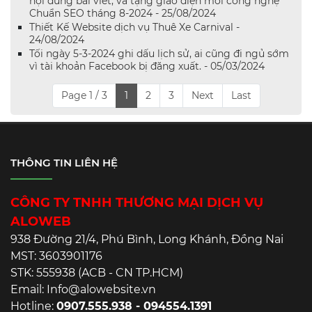
nội dung bài viết, và tặng giao diện mới công nghệ
Chuẩn SEO tháng 8-2024 - 25/08/2024
Thiết Kế Website dịch vụ Thuê Xe Carnival -
24/08/2024
Tối ngày 5-3-2024 ghi dấu lịch sử, ai cũng đi ngủ sớm
vì tài khoản Facebook bị đăng xuất. - 05/03/2024
Page 1 / 3
1
2
3
Next
Last
THÔNG TIN LIÊN HỆ
CÔNG TY TNHH THƯƠNG MẠI DỊCH VỤ
ALOWEB
938 Đường 21/4, Phú Bình, Long Khánh, Đồng Nai
MST: 3603901176
STK: 555938 (ACB - CN TP.HCM)
Email: Info@alowebsite.vn
Hotline:
0907.555.938 - 094554.1391