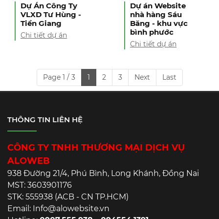
Dự Án Công Ty
Dự án Website
VLXD Tư Hùng -
nhà hàng Sáu
Tiền Giang
Băng - khu vực
bình phước
Chi tiết dự án
Chi tiết dự án
Page 1 / 3
1
2
3
Next
Last
THÔNG TIN LIÊN HỆ
CÔNG TY TNHH THƯƠNG MẠI DỊCH VỤ
ALOWEB
938 Đường 21/4, Phú Bình, Long Khánh, Đồng Nai
MST: 3603901176
STK: 555938 (ACB - CN TP.HCM)
Email: Info@alowebsite.vn