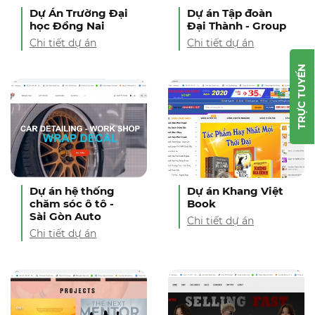
Dự Án Trường Đại
Dự án Tập đoàn
học Đồng Nai
Đại Thành - Group
Chi tiết dự án
Chi tiết dự án
TRỰC TUYẾN
Dự án hệ thống
Dự án Khang Việt
chăm sóc ô tô -
Book
Sài Gòn Auto
Chi tiết dự án
Chi tiết dự án