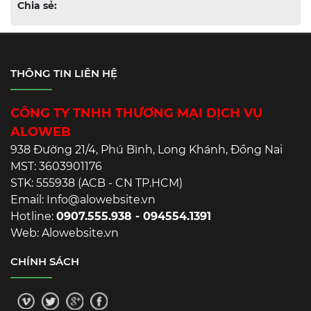
Chia sẻ:
THÔNG TIN LIÊN HỆ
CÔNG TY TNHH THƯƠNG MẠI DỊCH VỤ
ALOWEB
938 Đường 21/4, Phú Bình, Long Khánh, Đồng Nai
MST: 3603901176
STK: 555938 (ACB - CN TP.HCM)
Email: Info@alowebsite.vn
Hotline:
0907.555.938 - 094554.1391
Web: Alowebsite.vn
CHÍNH SÁCH