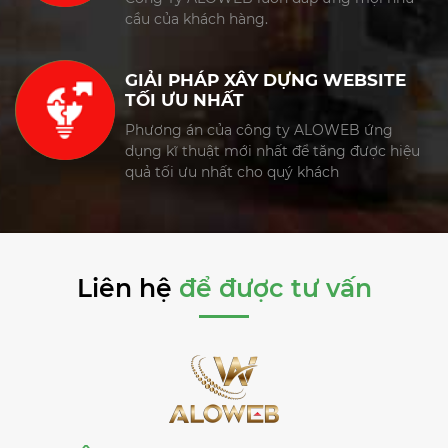
cầu của khách hàng.
GIẢI PHÁP XÂY DỰNG WEBSITE
TỐI ƯU NHẤT
Phương án của công ty ALOWEB ứng
dụng kĩ thuật mới nhất để tăng được hiệu
quả tối ưu nhất cho quý khách
Liên hệ
để được tư vấn