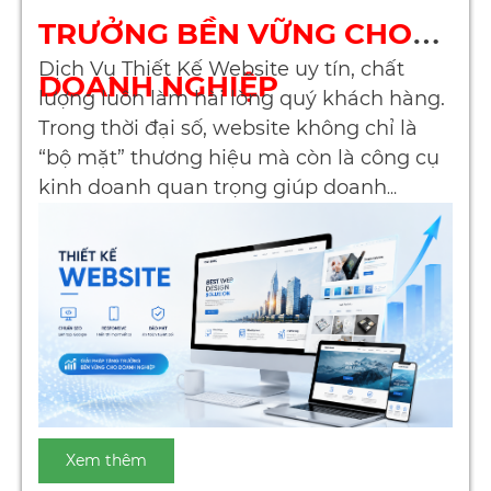
TRƯỞNG BỀN VỮNG CHO
Dịch Vụ Thiết Kế Website uy tín, chất
DOANH NGHIỆP
lượng luôn làm hài lòng quý khách hàng.
Trong thời đại số, website không chỉ là
“bộ mặt” thương hiệu mà còn là công cụ
kinh doanh quan trọng giúp doanh
nghiệp tiếp cận khách hàng và gia tăng
doanh thu. Vì vậy, lựa chọn một
dịch vụ
thiết kế website uy tín, chất lượng
là
bước đi chiến lược quyết định sự thành
công lâu dài.
Xem thêm