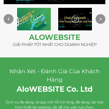
ALOWEBSITE
GIẢI PHÁP TỐT NHẤT CHO DOANH NGHIỆP
Nhận Xét - Đánh Giá Của Khách
Hàng
AloWEBSITE Co. Ltd
Anh giám đốc nhiệt tình, thân thiện, hỗ trợ giá tối đa.