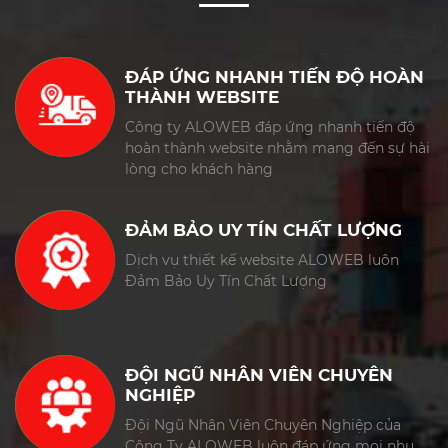
ĐÁP ỨNG NHANH TIẾN ĐỘ HOÀN
THÀNH WEBSITE
Công ty ALOWEB đáp ứng nhanh tiến độ
hoàn thành website nhằm mang đến sự hài
lòng cho khách hàng
ĐẢM BẢO UY TÍN CHẤT LƯỢNG
Dịch vụ thiết kế website ALOWEB luôn
Đảm Bảo Uy Tín Chất Lượng
ĐỘI NGŨ NHÂN VIÊN CHUYÊN
NGHIỆP
Đội Ngũ Nhân Viên Chuyên Nghiệp của
Công Ty ALOWEB luôn đáp ứng mọi nhu