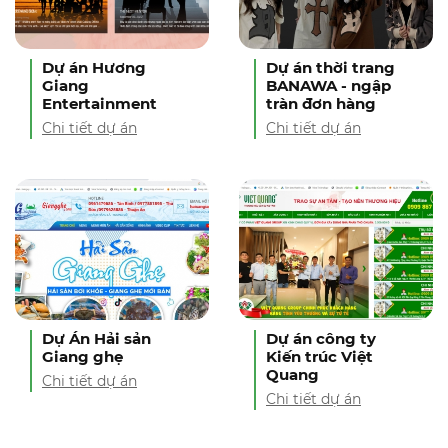
Dự án Hương
Dự án thời trang
Giang
BANAWA - ngập
Entertainment
tràn đơn hàng
Chi tiết dự án
Chi tiết dự án
Dự Án Hải sản
Dự án công ty
Giang ghẹ
Kiến trúc Việt
Quang
Chi tiết dự án
Chi tiết dự án