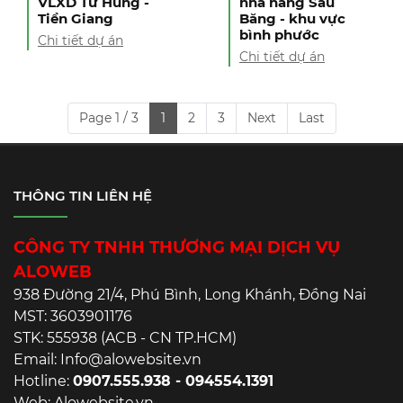
VLXD Tư Hùng -
nhà hàng Sáu
Tiền Giang
Băng - khu vực
bình phước
Chi tiết dự án
Chi tiết dự án
Page 1 / 3
1
2
3
Next
Last
THÔNG TIN LIÊN HỆ
CÔNG TY TNHH THƯƠNG MẠI DỊCH VỤ
ALOWEB
938 Đường 21/4, Phú Bình, Long Khánh, Đồng Nai
MST: 3603901176
STK: 555938 (ACB - CN TP.HCM)
Email: Info@alowebsite.vn
Hotline:
0907.555.938 - 094554.1391
Web: Alowebsite.vn