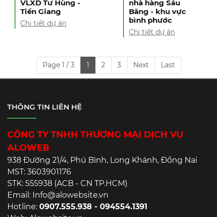
VLXD Tư Hùng -
nhà hàng Sáu
Tiền Giang
Băng - khu vực
bình phước
Chi tiết dự án
Chi tiết dự án
Page 1 / 3
1
2
3
Next
Last
THÔNG TIN LIÊN HỆ
CÔNG TY TNHH THƯƠNG MẠI DỊCH VỤ
ALOWEB
938 Đường 21/4, Phú Bình, Long Khánh, Đồng Nai
MST: 3603901176
STK: 555938 (ACB - CN TP.HCM)
Email: Info@alowebsite.vn
Hotline:
0907.555.938 - 094554.1391