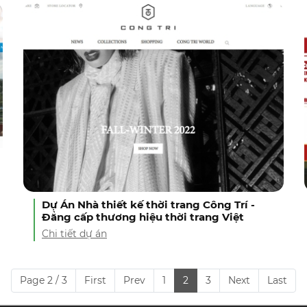
Dự Án Nhà thiết kế thời trang Công Trí -
Đẳng cấp thương hiệu thời trang Việt
Chi tiết dự án
Page 2 / 3
First
Prev
1
2
3
Next
Last