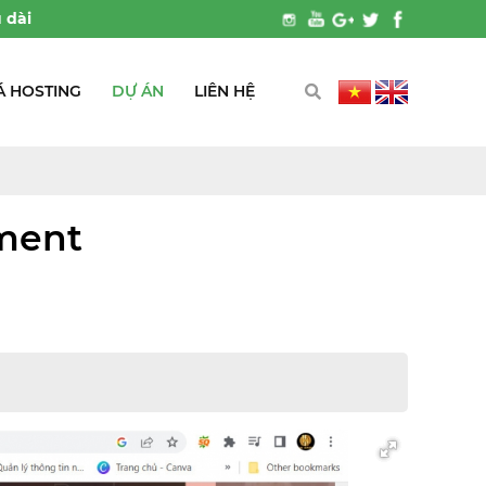
Á HOSTING
DỰ ÁN
LIÊN HỆ
ment