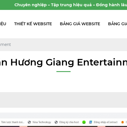
ghiệp – Tập trung hiệu quả – Đồng hành lâu dài
IỆU
THIẾT KẾ WEBSITE
BẢNG GIÁ WEBSITE
BẢNG GI
nment
án Hương Giang Entertain