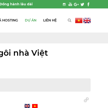
nh lâu dài
Á HOSTING
DỰ ÁN
LIÊN HỆ
gôi nhà Việt