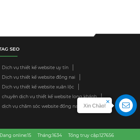
TAG SEO
Dịch vụ thiết kế website uy tín
Dịch vụ thiết kế website đồng nai
Dịch vụ thiết kế website xuân lộc
chuyên dịch vụ thiết kế website long khánh
Xin Chào!
dịch vụ chăm sóc website đồng nai
Đang online:15
Tháng:1634
Tổng truy cập:127656