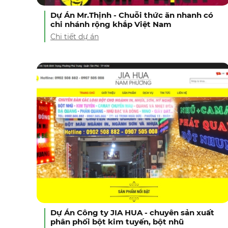
Dự Án Mr.Thịnh - Chuỗi thức ăn nhanh có
chi nhánh rộng khắp Việt Nam
Chi tiết dự án
Dự Án Công ty JIA HUA - chuyên sản xuất
phân phối bột kim tuyến, bột nhũ