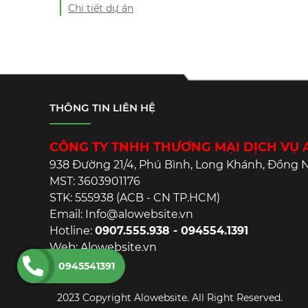
Chi tiết dự án
THÔNG TIN LIÊN HỆ
CÔNG TY TNHH THƯƠNG MẠI DỊCH VỤ
938 Đường 21/4, Phú Bình, Long Khánh, Đồng N
MST: 3603901176
STK: 555938 (ACB - CN TP.HCM)
Email: Info@alowebsite.vn
Hotline:
0907.555.938 - 094554.1391
Web: Alowebsite.vn
0945541391
2023 Copyright Alowebsite. All Right Reserved.