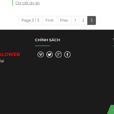
Chi tiết dự án
Page 3 / 3
First
Prev
1
2
3
CHÍNH SÁCH
 ALOWEB
ai